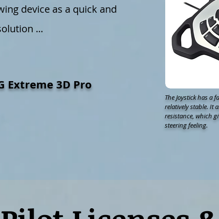
ing device as a quick and
lution ...
G Extreme 3D Pro
The Joystick has a 
relatively stable. It 
resistance, which give
steering feeling.