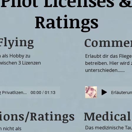
Pilot Licenses 
Ratings
Flying
Commerc
n als Hobby zu 
Erlaubt dir das Fliege
wischen 3 Lizenzen 
betreiben. Hier wird 
unterschieden...

 - die 
- Commercial Pilot Lic
ante im Bereich 
erlaubt dir grundsätzl
Erläuterung Privatlizenzen
00:00 / 01:13
arbeiten. 

ions/Ratings
Medica
icence (LAPL) - der 
- Airline Transport Pil
Mindestvoraussetzung 
um als Pilot arbeiten 
Das medizinische Taug
nicht als 