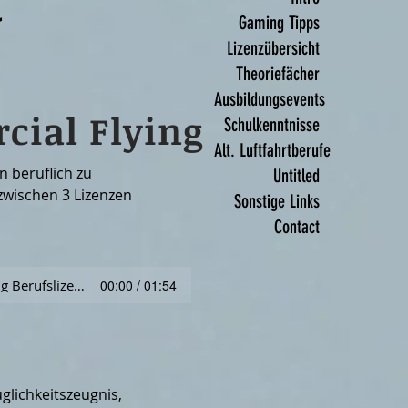
&
Gaming Tipps
Lizenzübersicht
Theoriefächer
Ausbildungsevents
ial Flying
Schulkenntnisse
Alt. Luftfahrtberufe
n beruflich zu 
Untitled
zwischen 3 Lizenzen 
Sonstige Links
Contact
ense (CPL) - 
ich als Pilot zu 
Erläuterung Berufslizenzen
00:00 / 01:54
l
ot License - ist die 
vieler Airlines 
zu dürfen. 

lichkeitszeugnis, 