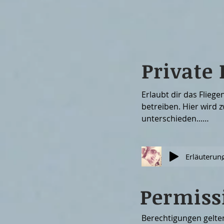
Private 
Erlaubt dir das Fliege
betreiben. Hier wird z
unterschieden...

- Ultraleicht Lizenz (UL)
kostengünstigste Vari
Motorflug

Permiss
- Light Airplane Pilot L
Vorreiter der PPL.

Berechtigungen gelten 