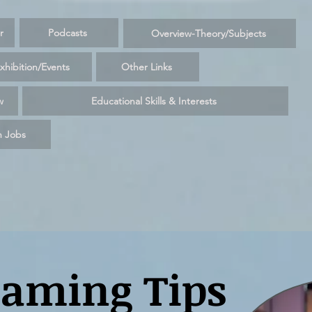
r
Podcasts
Overview-Theory/Subjects
Exhibition/Events
Other Links
w
Educational Skills & Interests
n Jobs
Gaming Tips