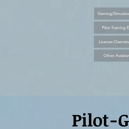
Gaming/Simulato
Pilot-Training 
License-Overvie
Other Aviatio
Pilot-