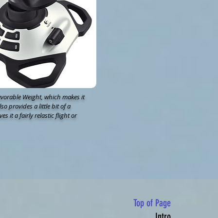
favorable Weight, which makes it
also provides a little bit of a
s it a fairly relastic flight or
Top of Page
Intro