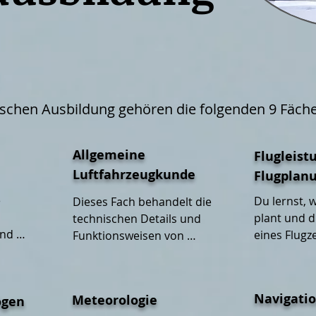
die Rechte eines PPL 
einer der Dinge erled
informiere dich hier 
ischen Ausbildung gehören die folgenden 9 Fäc
Allgemeine
Flugleist
Luftfahrzeugkunde
Flugplan
 
Du lernst, 
Dieses Fach behandelt die 
plant und di
technischen Details und 
nd 
eines Flugz
Funktionsweisen von 
für die 
berechnet.
Flugzeugen. Du lernst z. B. 
wie ein Flugzeug 
aufgebaut ist bzw. aus 
Navigati
Meteorologie
ögen
welchen Teilen es besteht. 