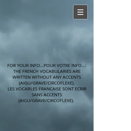
FOR YOUR INFO…POUR VOTRE INFO…:
THE FRENCH VOCABULARIES ARE
WRITTEN WITHOUT ANY ACCENTS
(AIGU/GRAVE/CIRCOFLEXE).
LES VOCABLES FRANCAISE SONT ECRIR
SANS ACCENTS
(AIGU/GRAVE/CIRCOFLEXE).